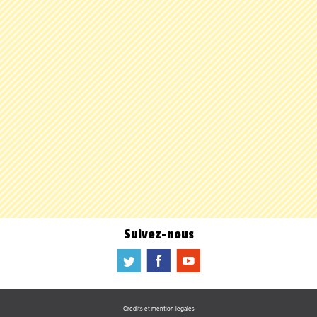
Suivez-nous
a
b
f
Crédits et mention légales