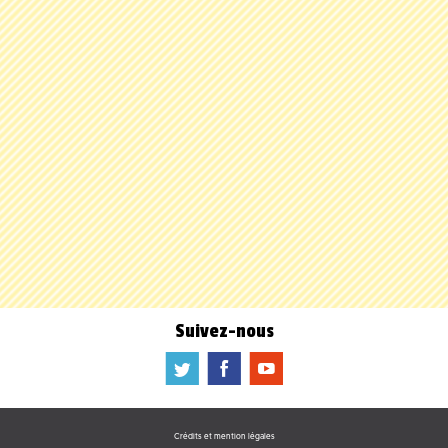
Suivez-nous
a
b
f
Crédits et mention légales