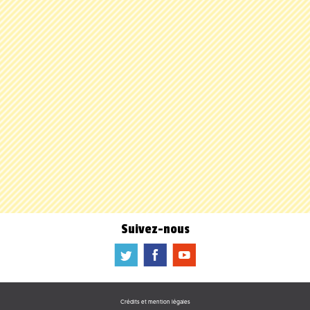
Suivez-nous
a
b
f
Crédits et mention légales