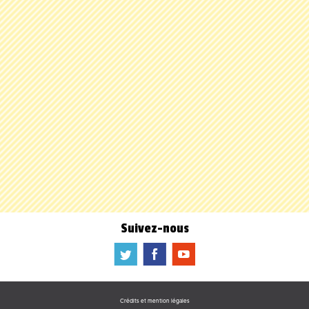
Suivez-nous
a
b
f
Crédits et mention légales