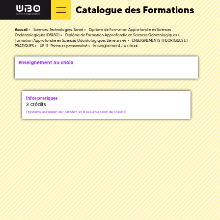
Catalogue des Formations
Accueil
Sciences, Technologies, Santé
Diplôme de Formation Approfondie en Sciences
Ondontologiques (DFASO)
Diplôme de Formation Approfondie en Sciences Odontologiques
Formation Approfondie en Sciences Odontologiques 2ème année
ENSEIGNEMENTS THEORIQUES ET
Enseignement au choix
PRATIQUES
UE 11- Parcours personnalisé
Enseignement au choix
Infos pratiques
3 crédits
(
système européen de transfert et d'accumulation de crédits)