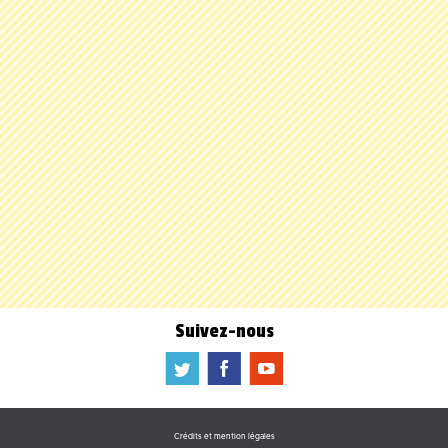
Suivez-nous
a
b
f
Crédits et mention légales