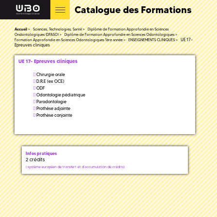
Catalogue des Formations
Accueil
Sciences, Technologies, Santé
Diplôme de Formation Approfondie en Sciences
Ondontologiques (DFASO)
Diplôme de Formation Approfondie en Sciences Odontologiques
UE 17-
Formation Approfondie en Sciences Odontologiques 1ère année
ENSEIGNEMENTS CLINIQUES
Epreuves cliniques
UE 17- Epreuves cliniques
Chirurgie orale
D.R.E (ex OCE)
ODF
Odontologie pédiatrique
Parodontologie
Prothèse adjointe
Prothèse conjointe
Infos pratiques
2 crédits
(
système européen de transfert et d'accumulation de crédits)