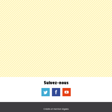
Suivez-nous
a
b
f
Crédits et mention légales