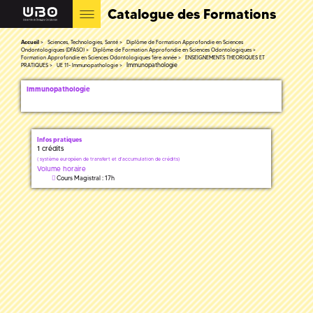
Catalogue des Formations
Accueil
Sciences, Technologies, Santé
Diplôme de Formation Approfondie en Sciences
Ondontologiques (DFASO)
Diplôme de Formation Approfondie en Sciences Odontologiques
Formation Approfondie en Sciences Odontologiques 1ère année
ENSEIGNEMENTS THEORIQUES ET
Immunopathologie
PRATIQUES
UE 11- Immunopathologie
Immunopathologie
Infos pratiques
1 crédits
(
système européen de transfert et d'accumulation de crédits)
Volume horaire
Cours Magistral : 17h