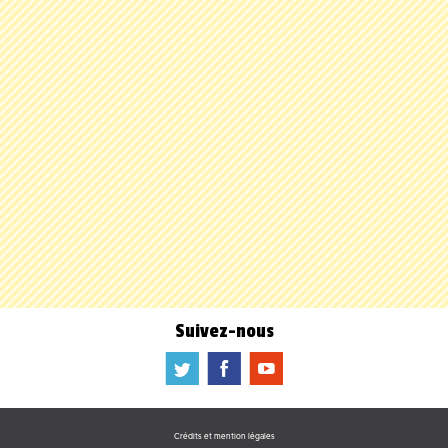
Suivez-nous
a
b
f
Crédits et mention légales