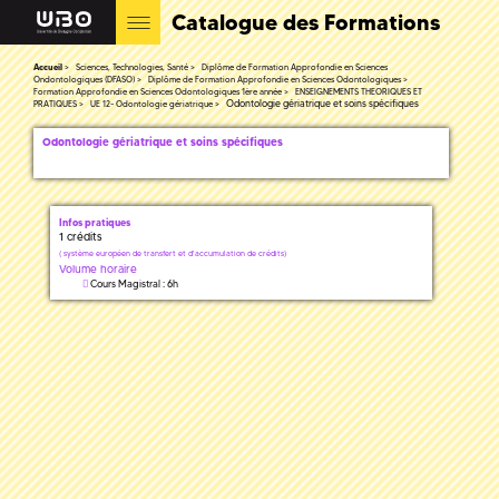
Catalogue des Formations
Accueil
Sciences, Technologies, Santé
Diplôme de Formation Approfondie en Sciences
Ondontologiques (DFASO)
Diplôme de Formation Approfondie en Sciences Odontologiques
Formation Approfondie en Sciences Odontologiques 1ère année
ENSEIGNEMENTS THEORIQUES ET
Odontologie gériatrique et soins spécifiques
PRATIQUES
UE 12- Odontologie gériatrique
Odontologie gériatrique et soins spécifiques
Infos pratiques
1 crédits
(
système européen de transfert et d'accumulation de crédits)
Volume horaire
Cours Magistral : 6h