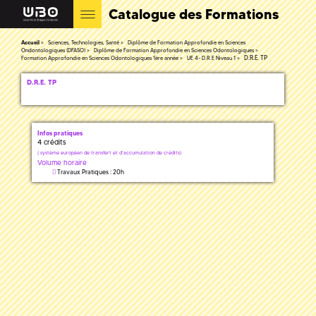
Catalogue des Formations
Accueil
Sciences, Technologies, Santé
Diplôme de Formation Approfondie en Sciences
Ondontologiques (DFASO)
Diplôme de Formation Approfondie en Sciences Odontologiques
D.R.E. TP
Formation Approfondie en Sciences Odontologiques 1ère année
UE 4- D.R.E Niveau 1
D.R.E. TP
Infos pratiques
4 crédits
(
système européen de transfert et d'accumulation de crédits)
Volume horaire
Travaux Pratiques : 20h