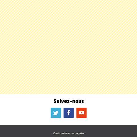
Suivez-nous
a
b
f
Crédits et mention légales