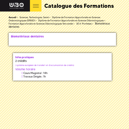
Catalogue des Formations
Accueil
Sciences, Technologies, Santé
Diplôme de Formation Approfondie en Sciences
Ondontologiques (DFASO)
Diplôme de Formation Approfondie en Sciences Odontologiques
Biomatériaux
Formation Approfondie en Sciences Odontologiques 1ère année
UE 6- Prothèses
dentaires
Biomatériaux dentaires
Infos pratiques
2 crédits
(
système européen de transfert et d'accumulation de crédits)
Volume horaire
Cours Magistral : 14h
Travaux Dirigés : 1h