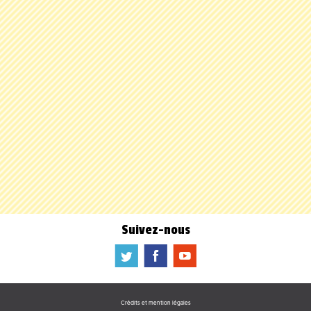
Suivez-nous
a
b
f
Crédits et mention légales