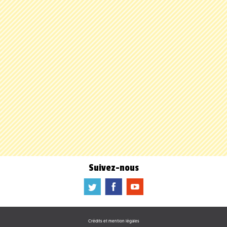
Suivez-nous
a
b
f
Crédits et mention légales