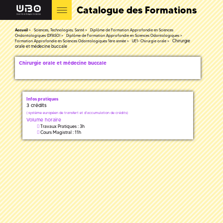
Catalogue des Formations
Accueil
Sciences, Technologies, Santé
Diplôme de Formation Approfondie en Sciences
Ondontologiques (DFASO)
Diplôme de Formation Approfondie en Sciences Odontologiques
Chirurgie
Formation Approfondie en Sciences Odontologiques 1ère année
UE1- Chirurgie orale
orale et médecine buccale
Chirurgie orale et médecine buccale
Infos pratiques
3 crédits
(
système européen de transfert et d'accumulation de crédits)
Volume horaire
Travaux Pratiques : 3h
Cours Magistral : 11h