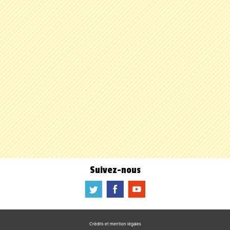
Suivez-nous
a
b
f
Crédits et mention légales