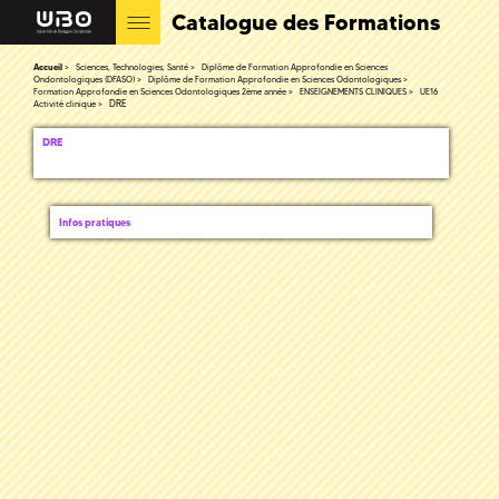
Catalogue des Formations
Accueil
Sciences, Technologies, Santé
Diplôme de Formation Approfondie en Sciences
Ondontologiques (DFASO)
Diplôme de Formation Approfondie en Sciences Odontologiques
Formation Approfondie en Sciences Odontologiques 2ème année
ENSEIGNEMENTS CLINIQUES
UE16
DRE
Activité clinique
DRE
Infos pratiques