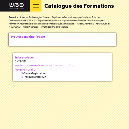
Catalogue des Formations
Accueil
Sciences, Technologies, Santé
Diplôme de Formation Approfondie en Sciences
Ondontologiques (DFASO)
Diplôme de Formation Approfondie en Sciences Odontologiques
Formation Approfondie en Sciences Odontologiques 2ème année
ENSEIGNEMENTS THEORIQUES ET
Prothèse maxillo faciale
PRATIQUES
UE13 Prothèses
Prothèse maxillo faciale
Infos pratiques
1 crédits
(
système européen de transfert et d'accumulation de crédits)
Volume horaire
Cours Magistral : 6h
Travaux Dirigés : 2h