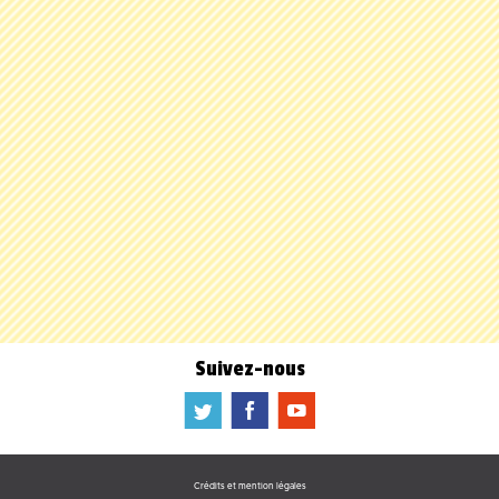
Suivez-nous
a
b
f
Crédits et mention légales