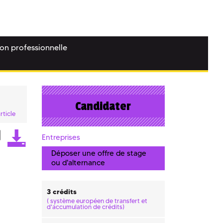
ion professionnelle
Candidater
rticle
Entreprises
Déposer une offre de stage
ou d'alternance
3 crédits
(
système européen de transfert et
d'accumulation de crédits)