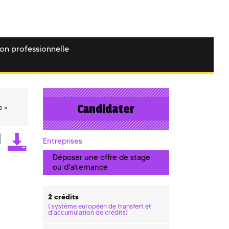
ion professionnelle
Candidater
e
Entreprises
Déposer une offre de stage
ou d'alternance
2 crédits
(
système européen de transfert et
d'accumulation de crédits)