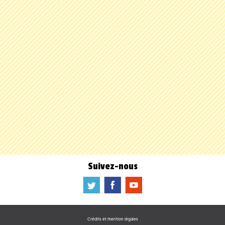
Suivez-nous
a
b
f
Crédits et mention légales