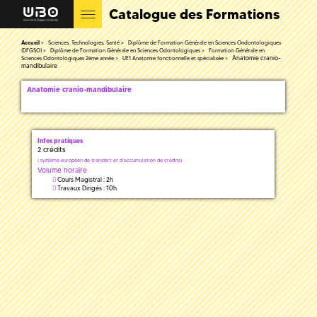
Catalogue des Formations
Accueil
Sciences, Technologies, Santé
Diplôme de Formation Générale en Sciences Ondontologiques
(DFGSO)
Diplôme de Formation Générale en Sciences Odontologiques
Formation Générale en
Anatomie cranio-
Sciences Odontologiques 2ème année
UE1 Anatomie fonctionnelle et spécialisée
mandibulaire
Anatomie cranio-mandibulaire
Infos pratiques
2 crédits
(
système européen de transfert et d'accumulation de crédits)
Volume horaire
Cours Magistral : 2h
Travaux Dirigés : 10h