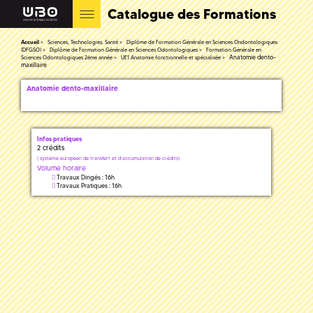
Catalogue des Formations
Accueil
Sciences, Technologies, Santé
Diplôme de Formation Générale en Sciences Ondontologiques
(DFGSO)
Diplôme de Formation Générale en Sciences Odontologiques
Formation Générale en
Anatomie dento-
Sciences Odontologiques 2ème année
UE1 Anatomie fonctionnelle et spécialisée
maxillaire
Anatomie dento-maxillaire
Infos pratiques
2 crédits
(
système européen de transfert et d'accumulation de crédits)
Volume horaire
Travaux Dirigés : 16h
Travaux Pratiques : 16h