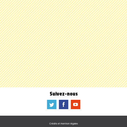
Suivez-nous
a
b
f
Crédits et mention légales