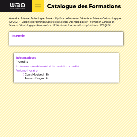
Catalogue des Formations
Accueil
Sciences, Technologies, Santé
Diplôme de Formation Générale en Sciences Ondontologiques
(DFGSO)
Diplôme de Formation Générale en Sciences Odontologiques
Formation Générale en
Imagerie
Sciences Odontologiques 2ème année
UE1 Anatomie fonctionnelle et spécialisée
Imagerie
Infos pratiques
1 crédits
(
système européen de transfert et d'accumulation de crédits)
Volume horaire
Cours Magistral : 8h
Travaux Dirigés : 4h