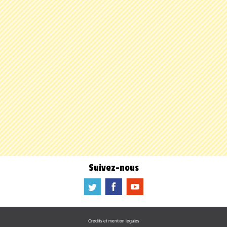
Suivez-nous
a
b
f
Crédits et mention légales