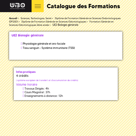
Catalogue des Formations
Accueil
Sciences, Technologies, Santé
Diplôme de Formation Générale en Sciences Ondontologiques
(DFGSO)
Diplôme de Formation Générale en Sciences Odontologiques
Formation Générale en
UE2 Biologie générale
Sciences Odontologiques 2ème année
UE2 Biologie générale
Physiologie générale et oro-faciale
Tissu sanguin - Système immunitaire (TSSI)
Infos pratiques
4 crédits
(
système européen de transfert et d'accumulation de crédits)
Volume horaire
Travaux Dirigés : 4h
Cours Magistral : 37h
Enseignements à distance : 12h