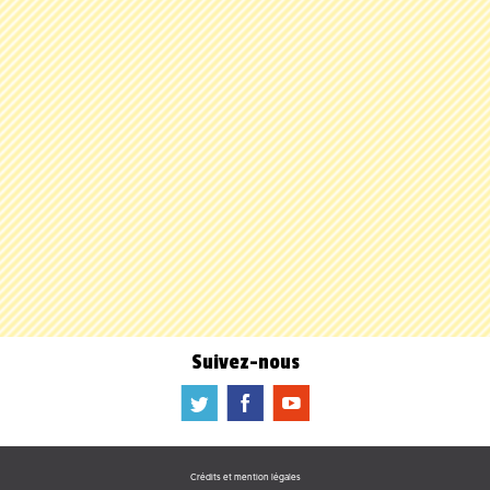
Suivez-nous
a
b
f
Crédits et mention légales