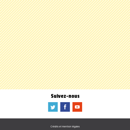
Suivez-nous
a
b
f
Crédits et mention légales