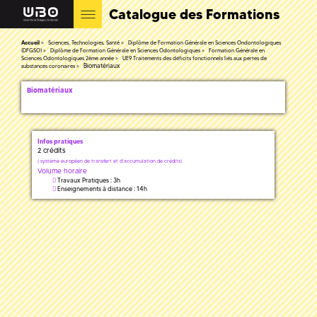
Catalogue des Formations
Accueil
Sciences, Technologies, Santé
Diplôme de Formation Générale en Sciences Ondontologiques
(DFGSO)
Diplôme de Formation Générale en Sciences Odontologiques
Formation Générale en
Sciences Odontologiques 2ème année
UE9 Traitements des déficits fonctionnels liés aux pertes de
Biomatériaux
substances coronaires
Biomatériaux
Infos pratiques
2 crédits
(
système européen de transfert et d'accumulation de crédits)
Volume horaire
Travaux Pratiques : 3h
Enseignements à distance : 14h