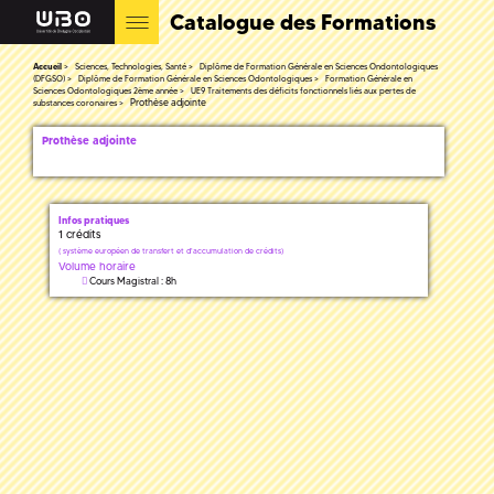
Catalogue des Formations
Accueil
Sciences, Technologies, Santé
Diplôme de Formation Générale en Sciences Ondontologiques
(DFGSO)
Diplôme de Formation Générale en Sciences Odontologiques
Formation Générale en
Sciences Odontologiques 2ème année
UE9 Traitements des déficits fonctionnels liés aux pertes de
Prothèse adjointe
substances coronaires
Prothèse adjointe
Infos pratiques
1 crédits
(
système européen de transfert et d'accumulation de crédits)
Volume horaire
Cours Magistral : 8h