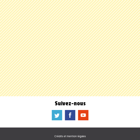
Suivez-nous
a
b
f
Crédits et mention légales