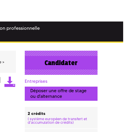
ion professionnelle
Candidater
e
Entreprises
Déposer une offre de stage
ou d'alternance
2 crédits
(
système européen de transfert et
d'accumulation de crédits)