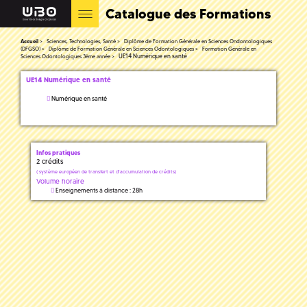
Catalogue des Formations
Accueil
Sciences, Technologies, Santé
Diplôme de Formation Générale en Sciences Ondontologiques
(DFGSO)
Diplôme de Formation Générale en Sciences Odontologiques
Formation Générale en
UE14 Numérique en santé
Sciences Odontologiques 3ème année
UE14 Numérique en santé
Numérique en santé
Infos pratiques
2 crédits
(
système européen de transfert et d'accumulation de crédits)
Volume horaire
Enseignements à distance : 28h