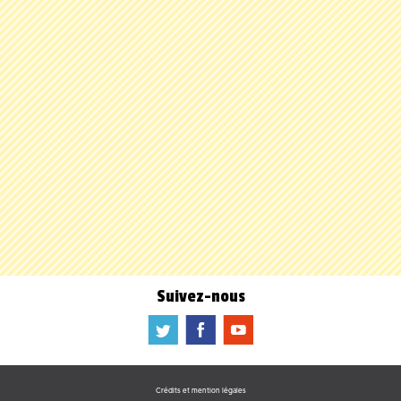
Suivez-nous
a
b
f
Crédits et mention légales