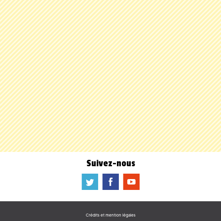
Suivez-nous
a
b
f
Crédits et mention légales