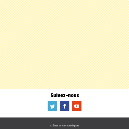
Suivez-nous
a
b
f
Crédits et mention légales