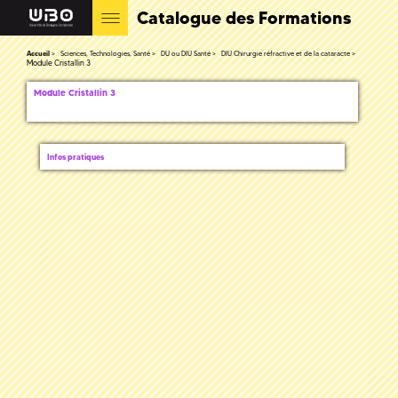
Catalogue des Formations
Accueil
Sciences, Technologies, Santé
DU ou DIU Santé
DIU Chirurgie réfractive et de la cataracte
Module Cristallin 3
Module Cristallin 3
Infos pratiques