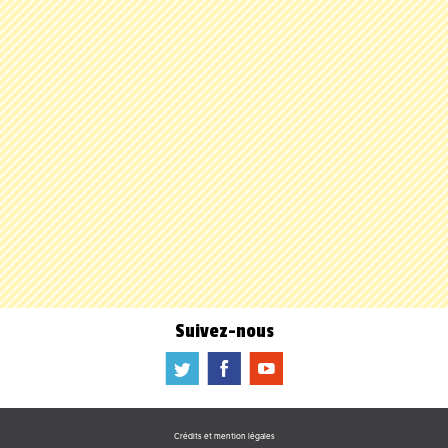
Suivez-nous
a
b
f
Crédits et mention légales