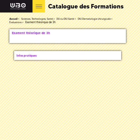
Catalogue des Formations
Accueil
Sciences, Technologies, Santé
DU ou DIU Santé
DIU Dermatologie chirurgicale
Exament théorique de 3h
Évaluations
Exament théorique de 3h
Infos pratiques