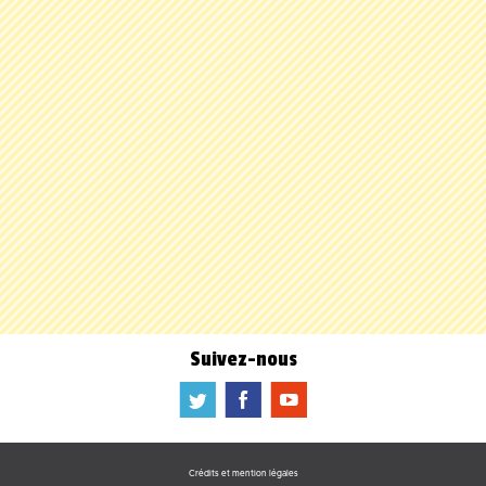
Suivez-nous
a
b
f
Crédits et mention légales