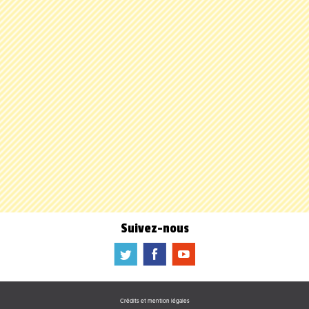
Suivez-nous
a
b
f
Crédits et mention légales