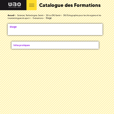
Catalogue des Formations
Accueil
Sciences, Technologies, Santé
DU ou DIU Santé
DIU Échographie pour les chirurgiens et les
Stage
traumatologues du sport
Evaluations
Stage
Infos pratiques