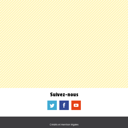
Suivez-nous
a
b
f
Crédits et mention légales