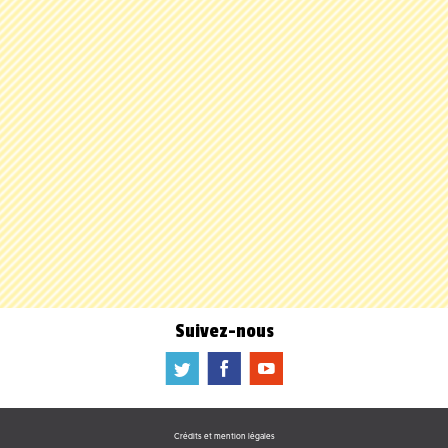
Suivez-nous
a
b
f
Crédits et mention légales