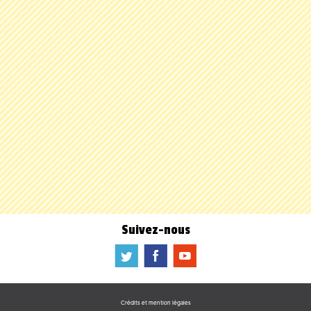
Suivez-nous
a
b
f
Crédits et mention légales