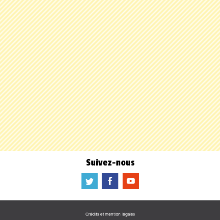
Suivez-nous
a
b
f
Crédits et mention légales