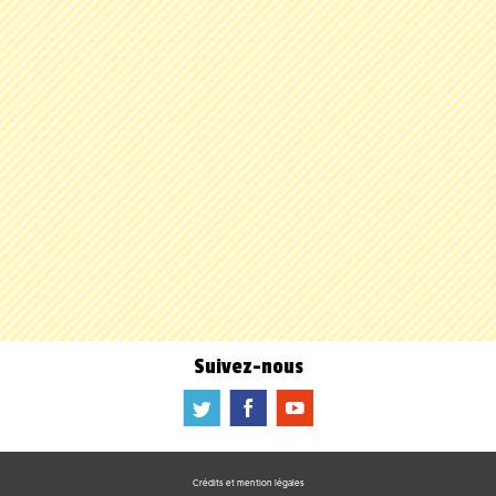
Suivez-nous
a
b
f
Crédits et mention légales