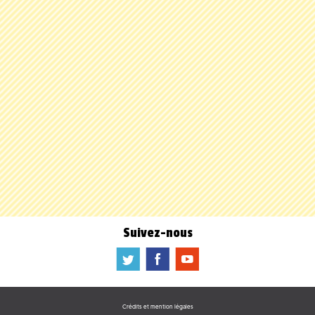
Suivez-nous
a
b
f
Crédits et mention légales