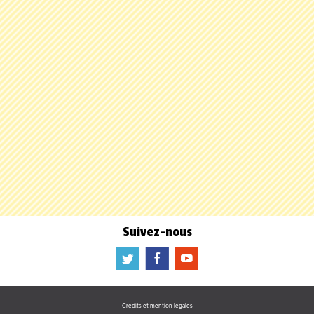
Suivez-nous
a
b
f
Crédits et mention légales