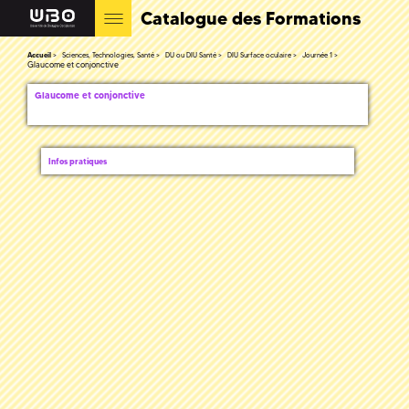
Catalogue des Formations
Accueil
Sciences, Technologies, Santé
DU ou DIU Santé
DIU Surface oculaire
Journée 1
Glaucome et conjonctive
Glaucome et conjonctive
Infos pratiques