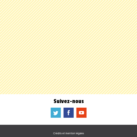
Suivez-nous
a
b
f
Crédits et mention légales