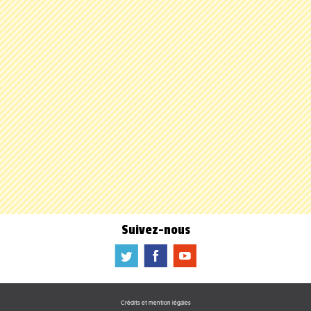
Suivez-nous
a
b
f
Crédits et mention légales