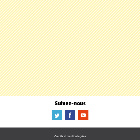
Suivez-nous
a
b
f
Crédits et mention légales