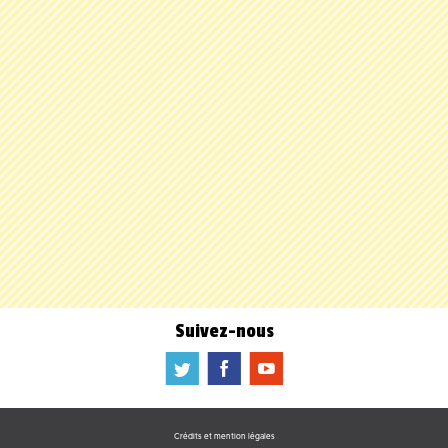
Suivez-nous
a
b
f
Crédits et mention légales