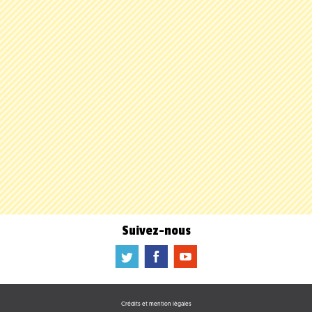
Suivez-nous
a
b
f
Crédits et mention légales