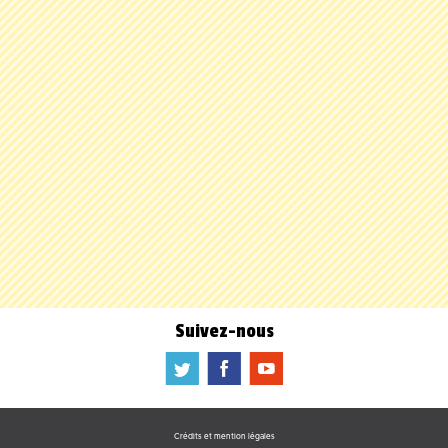
Suivez-nous
a
b
f
Crédits et mention légales