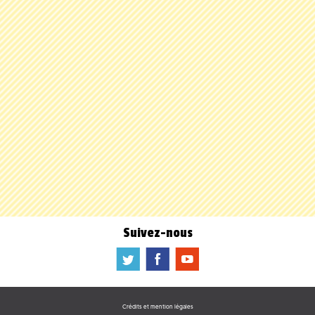
Suivez-nous
a
b
f
Crédits et mention légales