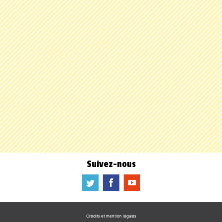
Suivez-nous
a
b
f
Crédits et mention légales