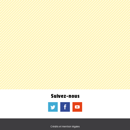
Suivez-nous
a
b
f
Crédits et mention légales