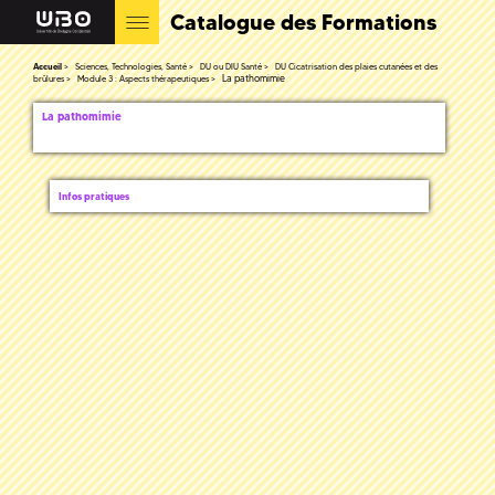
Catalogue des Formations
Accueil
Sciences, Technologies, Santé
DU ou DIU Santé
DU Cicatrisation des plaies cutanées et des
La pathomimie
brûlures
Module 3 : Aspects thérapeutiques
La pathomimie
Infos pratiques