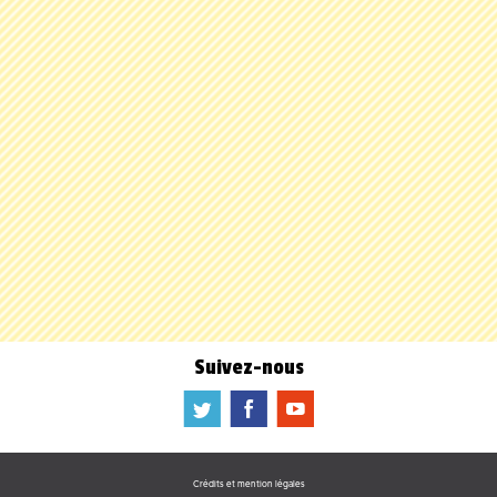
Suivez-nous
a
b
f
Crédits et mention légales