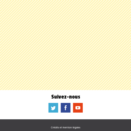
Suivez-nous
a
b
f
Crédits et mention légales