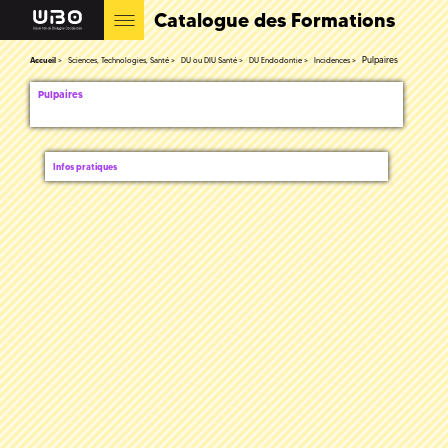
Catalogue des Formations
Pulpaires
Accueil
Sciences, Technologies, Santé
DU ou DIU Santé
DU Endodontie
Incidences
Pulpaires
Infos pratiques