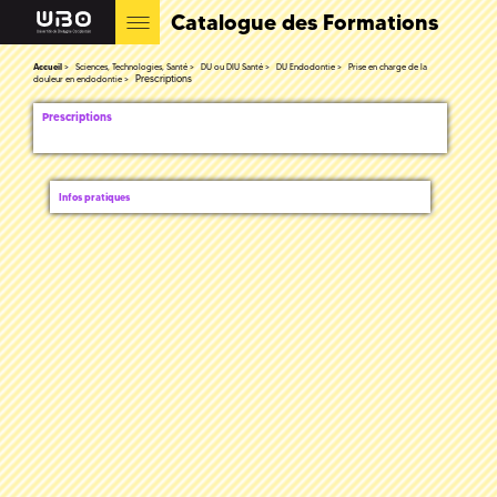
Catalogue des Formations
Accueil
Sciences, Technologies, Santé
DU ou DIU Santé
DU Endodontie
Prise en charge de la
Prescriptions
douleur en endodontie
Prescriptions
Infos pratiques