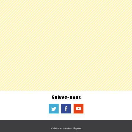
Suivez-nous
a
b
f
Crédits et mention légales