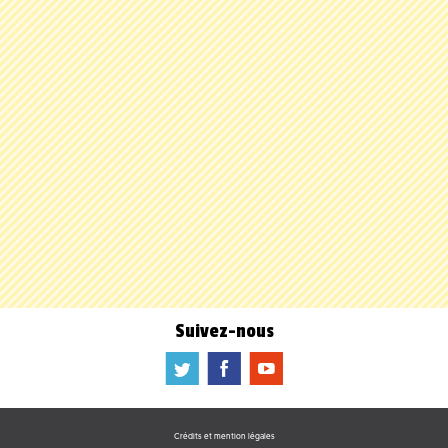
Suivez-nous
a
b
f
Crédits et mention légales