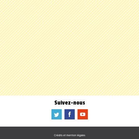
Suivez-nous
a
b
f
Crédits et mention légales