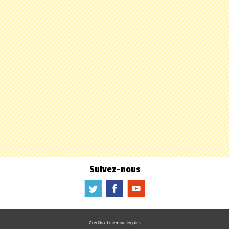
Suivez-nous
a
b
f
Crédits et mention légales