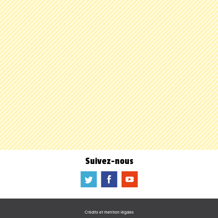
Suivez-nous
a
b
f
Crédits et mention légales